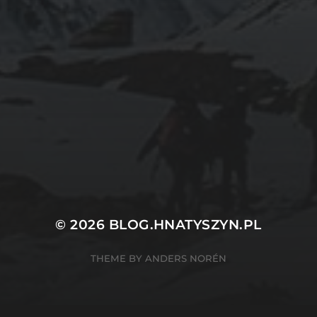
24 WRZEŚNIA 2020
JAK USUNĄĆ PASEK
NAGŁÓWKA W FIREFOX
© 2026
BLOG.HNATYSZYN.PL
THEME BY
ANDERS NORÉN